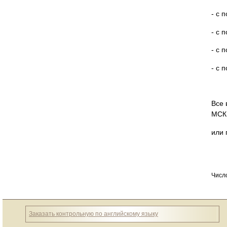
- с 
- с 
- с 
- с 
Все 
МСК
или 
Числ
Заказать контрольную по английскому языку