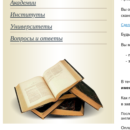
Академии
Вы о
Институты
скан
Университеты
Сдел
Будь
Вопросы и ответы
Вы м
- пр
- за
В те
име
Как 
в за
Посл
англ
Опла